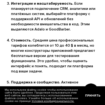
Интеграции и масштабируемость.
Если
планируется подключение CRM, аналитики или
платёжных систем, выбирайте платформу с
поддержкой API и обновлений без
необходимости вмешательства в код. Этим
выделяются Adalo и GoodBarber.
Стоимость.
Средняя цена профессиональных
тарифов колеблется от 10 до 40 $ в месяц, но
многие конструкторы приложений предлагают
бесплатные версии для тестирования
функционала. Это удобно, чтобы оценить
интерфейс и понять, подходит ли платформа
под ваши задачи.
Поддержка и сообщество.
Активное
комьюнити и регулярные обновления –
Мы используем файлы cookie чтобы использование
показатель надёжности. Например, Thunkable и
сайта было удобнее. Продолжая пользоваться этим
ПРИНЯТЬ
веб-сайтом, вы соглашаетесь с использованием
AppGyver часто выпускают обновления и
файлов cookies. Узнайте больше об использовании
cookie на странице
Условия конфиденциальности.
обучающие материалы, а GoodBarber