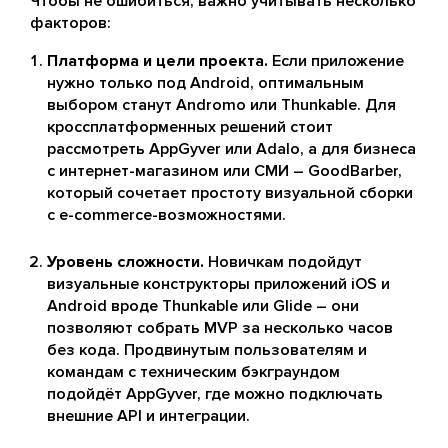
Чтобы не ошибиться, важно учитывать несколько
факторов:
Платформа и цели проекта.
Если приложение
нужно только под Android, оптимальным
выбором станут Andromo или Thunkable. Для
кроссплатформенных решений стоит
рассмотреть AppGyver или Adalo, а для бизнеса
с интернет-магазином или СМИ – GoodBarber,
который сочетает простоту визуальной сборки
с e-commerce-возможностями.
Уровень сложности.
Новичкам подойдут
визуальные конструкторы приложений iOS и
Android вроде Thunkable или Glide – они
позволяют собрать MVP за несколько часов
без кода. Продвинутым пользователям и
командам с техническим бэкграундом
подойдёт AppGyver, где можно подключать
внешние API и интеграции.