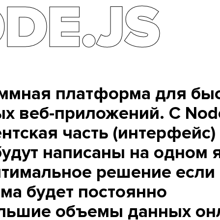
DE.JS
аммная платформа для бы
х веб-приложений. С Node
нтская часть (интерфейс)
будут написаны на одном 
оптимальное решение если
мма будет постоянно
льшие объемы данных он