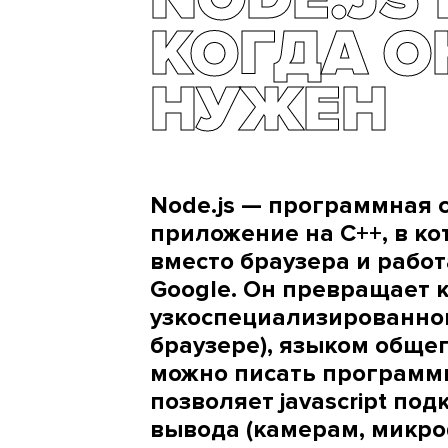
КОГДА О
НУЖЕН
Node.js — программная 
приложение на С++, в к
вместо браузера и работа
Google. Он превращает ко
узкоспециализированного
браузере), языком обще
можно писать программы
позволяет javascript по
вывода (камерам, микроф