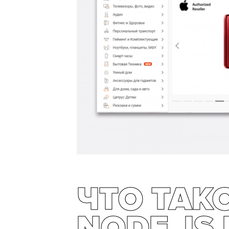
ЧТО ТАК
NODE.JS 