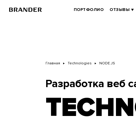
Перейти
к
BRANDER
ПОРТФОЛИО
ОТЗЫВЫ
основному
MAIN
содержанию
Главная
Technologies
NODE.JS
Разработка веб с
TECHN