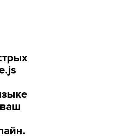
стрых
.js
языке
 ваш
лайн.