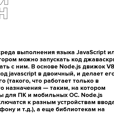
Н
среда выполнения языка JavaScript и
отором можно запускать код джаваскр
ть с ним. В основе Node.js движок V8
д javascript в двоичный, и делает ег
 (такого, что работает только в
го назначения — таким, на котором
 для ПК и мобильных ОС. Node.js
дключатся к разным устройствам ввод
ону и т.д.), а еще библиотекам на