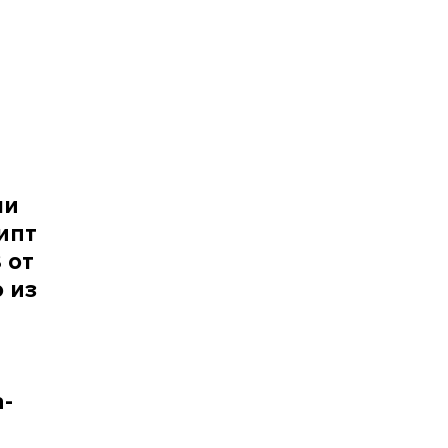
ли
ипт
 от
о из
а-