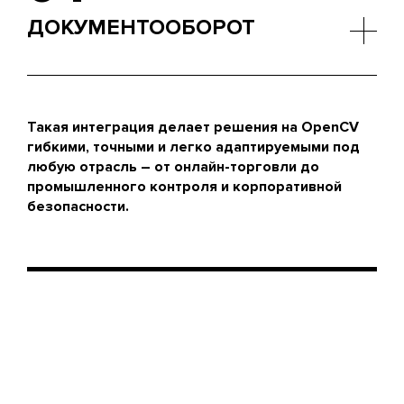
ДОКУМЕНТООБОРОТ
OCR-модули на базе OpenCV для извлечения и
классификации данных из сканов и фото-
документов.
Такая интеграция делает решения на OpenCV
гибкими, точными и легко адаптируемыми под
любую отрасль – от онлайн-торговли до
промышленного контроля и корпоративной
безопасности.