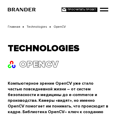
Перейти
к
основному
содержанию
Главная
Technologies
OpenCV
TECHNOLOGIES
OPENCV
Компьютерное зрение OpenCV уже стало
частью повседневной жизни – от систем
безопасности и медицины до
e-commerce
и
производства. Камеры «видят», но именно
OpenCV помогает им понимать, что происходит в
кадре. Библиотека OpenCV– ключ к созданию