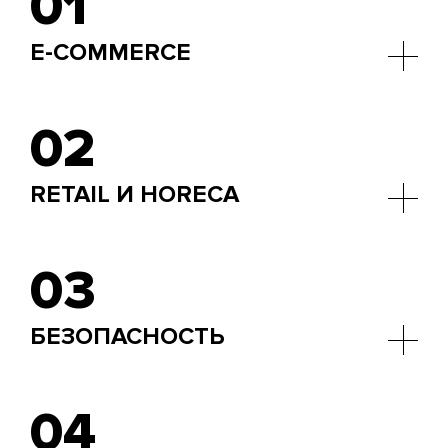
01
E-COMMERCE
Автоматическая проверка качества изображений
и корректности фона перед публикацией на
02
сайте.
RETAIL И HORECA
Анализ фото и видеопотоков для контроля
выкладки, упаковки и состояния продукции.
03
БЕЗОПАСНОСТЬ
Распознавание лиц и анализ поведения
посетителей в офисах и торговых зонах.
04