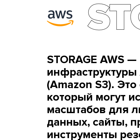
ST
STORAGE AWS — 
инфраструктуры A
(Amazon S3). Это
который могут и
масштабов для л
данных, сайты, п
инструменты рез