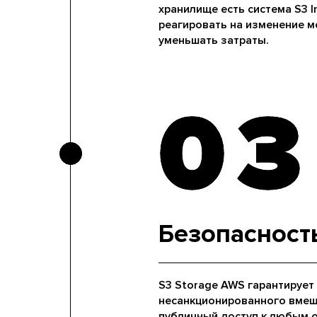
хранилище есть система S3 In
реагировать на изменение м
уменьшать затраты.
03
03
Безопасност
S3 Storage AWS гарантирует
несанкционированного вмеш
публичный доступ к любым об