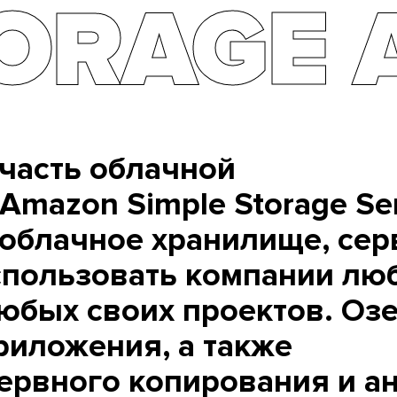
ORAGE 
часть облачной
mazon Simple Storage Ser
 облачное хранилище, сер
спользовать компании лю
юбых своих проектов. Оз
риложения, а также
ервного копирования и а