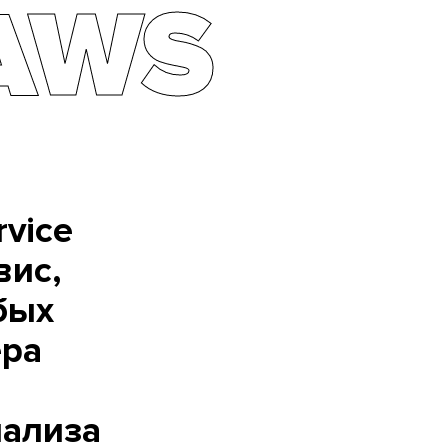
AWS
vice
вис,
бых
ера
нализа