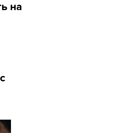
ть на
с