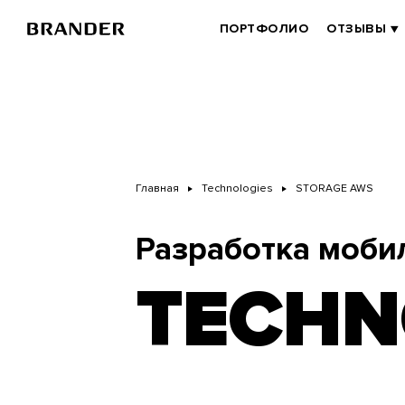
Перейти
к
BRANDER
ПОРТФОЛИО
ОТЗЫВЫ
основному
MAIN
содержанию
Главная
Technologies
STORAGE AWS
Разработка моби
TECHN