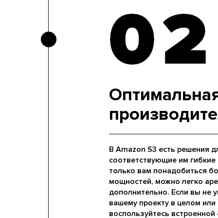
02
02
Оптимальна
производите
В Amazon S3 есть решения д
соответствующие им гибкие 
только вам понадобиться б
мощностей, можно легко ар
дополнительно. Если вы не 
вашему проекту в целом или
воспользуйтесь встроенной с