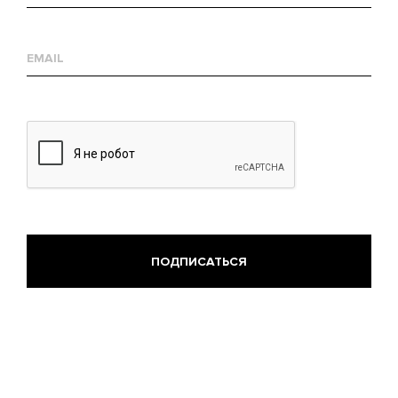
Е-
mail