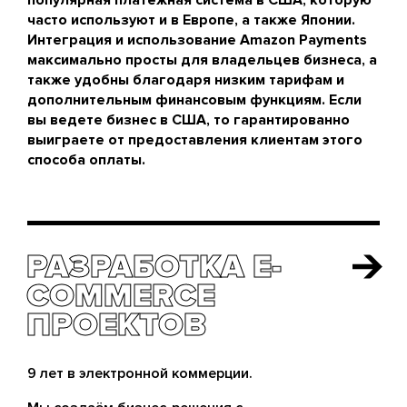
популярная платежная система в США, которую
часто используют и в Европе, а также Японии.
Интеграция и использование Amazon Payments
максимально просты для владельцев бизнеса, а
также удобны благодаря низким тарифам и
дополнительным финансовым функциям. Если
вы ведете бизнес в США, то гарантированно
выиграете от предоставления клиентам этого
способа оплаты.
РАЗРАБОТКА E-
РАЗРАБОТКА E-
COMMERCE
COMMERCE
ПРОЕКТОВ
ПРОЕКТОВ
9 лет в электронной коммерции.