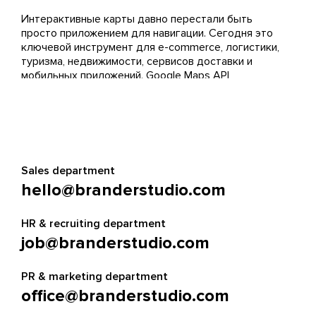
Интерактивные карты давно перестали быть
просто приложением для навигации. Сегодня это
ключевой инструмент для e-commerce, логистики,
туризма, недвижимости, сервисов доставки и
мобильных приложений
. Google Maps API
позволяет интегрировать на сайт или в
приложение карту с собственными настройками,
маркерами, маршрутами и аналитикой, создавая
для пользователей удобный и понятный способ
взаимодействия с вашим продуктом.
Sales department
Что такое Google Maps API и для чего
используется?
hello@branderstudio.com
Google Maps API – что это? Частый вопрос в
HR & recruiting department
начале пути. Это набор инструментов и сервисов
от Google, которые позволяют добавлять на
веб-
job@branderstudio.com
сайты
и в мобильные приложения карты,
геолокацию, маршруты, поиск мест и другие
PR & marketing department
функции. Google Maps API даёт разработчикам
office@branderstudio.com
возможность полностью настраивать внешний вид
и поведение карт под задачи бизнеса.