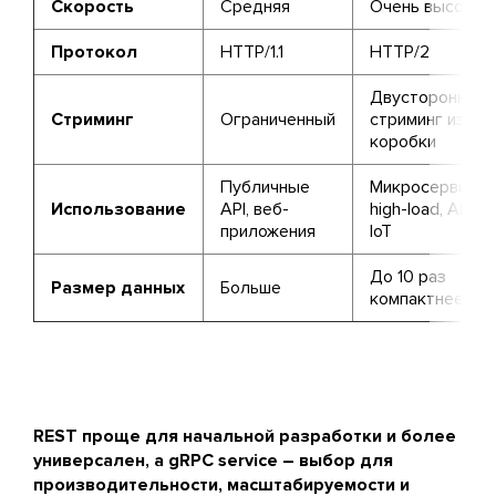
Скорость
Средняя
Очень высокая
Протокол
HTTP/1.1
HTTP/2
Двусторонний
Стриминг
Ограниченный
стриминг из
коробки
Публичные
Микросервисы,
Использование
API, веб-
high-load, AI,
приложения
IoT
До 10 раз
Размер данных
Больше
компактнее
REST проще для начальной разработки и более
универсален, а gRPC service – выбор для
производительности, масштабируемости и