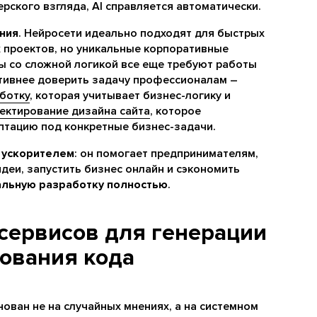
рского взгляда, AI справляется автоматически.
ния
. Нейросети идеально подходят для быстрых
х проектов, но уникальные корпоративные
ы со сложной логикой все еще требуют работы
ктивнее доверить задачу профессионалам –
ботку
, которая учитывает бизнес-логику и
ектирование дизайна сайта
, которое
птацию под конкретные бизнес-задачи.
е
ускорителем
: он помогает предпринимателям,
деи, запустить бизнес онлайн и сэкономить
альную разработку полностью
.
-сервисов для генерации
зования кода
нован не на случайных мнениях, а на системном