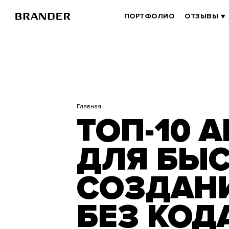
Перейти
к
BRANDER
ПОРТФОЛИО
ОТЗЫВЫ
основному
MAIN
содержанию
Главная
ТОП-10 
ДЛЯ БЫ
СОЗДАН
БЕЗ КОД