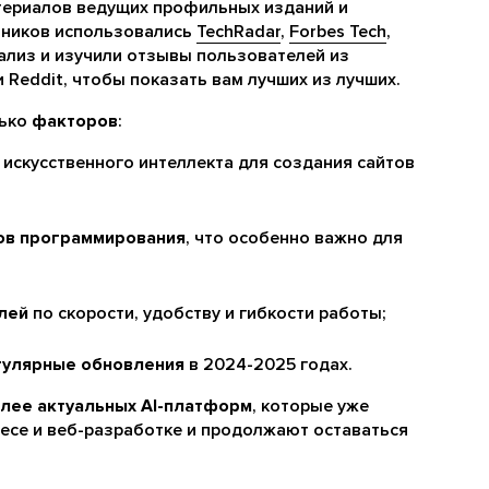
териалов ведущих профильных изданий и
чников использовались
TechRadar
,
Forbes Tech
,
нализ и изучили отзывы пользователей из
и Reddit, чтобы показать вам лучших из лучших.
лько
факторов
:
искусственного интеллекта для создания сайтов
ов программирования
, что особенно важно для
лей
по скорости, удобству и гибкости работы;
гулярные обновления
в 2024-2025 годах.
олее актуальных AI-платформ
, которые уже
есе и веб-разработке и продолжают оставаться