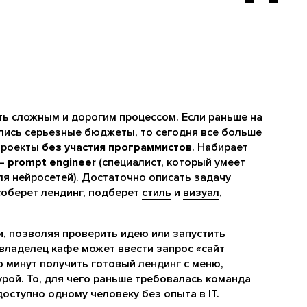
ыть сложным и дорогим процессом. Если раньше на
лись серьезные бюджеты, то сегодня все больше
проекты
без участия программистов
. Набирает
 –
prompt engineer
(специалист, который умеет
я нейросетей). Достаточно описать задачу
соберет лендинг, подберет
стиль
и
визуал
,
и, позволяя проверить идею или запустить
 владелец кафе может ввести запрос «сайт
о минут получить готовый лендинг с меню,
рой. То, для чего раньше требовалась команда
оступно одному человеку без опыта в IT.