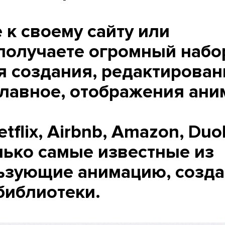
 к своему сайту или
получаете огромный набо
я создания, редактирован
главное, отображения ани
etflix, Airbnb, Amazon, Duo
олько самые известные из
ьзующие анимацию, созд
библиотеки.