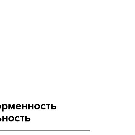
орменность
ьность