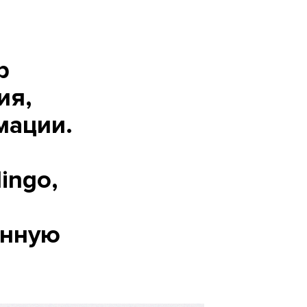
р
ия,
мации.
lingo,
анную