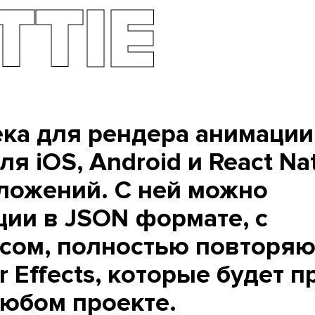
TTIE
ека для рендера анимации
я iOS, Android и React Nat
иложений. С ней можно
ции в JSON формате, с
сом, полностью повторя
r Effects, которые будет п
любом проекте.