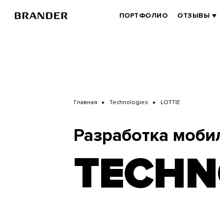
Перейти
к
BRANDER
ПОРТФОЛИО
ОТЗЫВЫ
основному
MAIN
содержанию
Главная
Technologies
LOTTIE
Разработка моби
TECHN