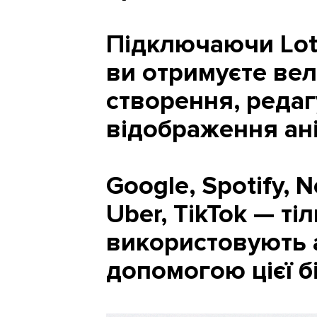
Підключаючи Lott
ви отримуєте вел
створення, редаг
відображення ані
Google, Spotify, N
Uber, TikTok — ті
використовують а
допомогою цієї б