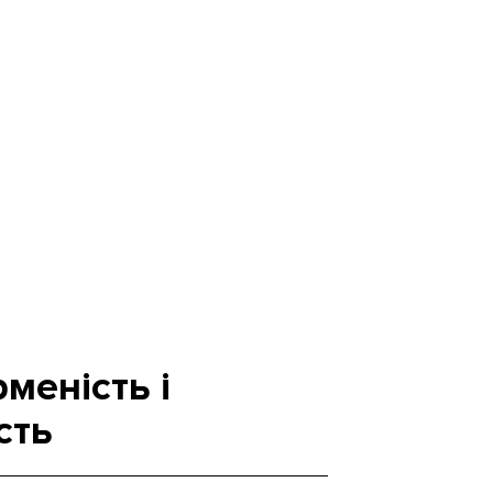
меність і
сть