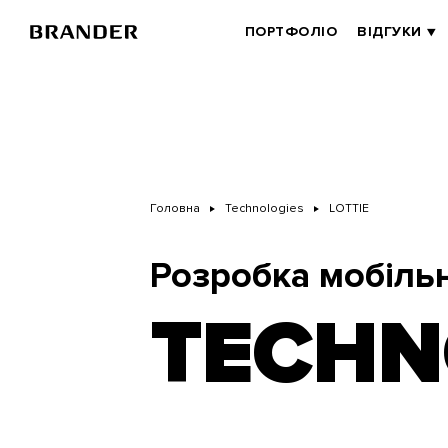
Перейти
до
BRANDER
ПОРТФОЛІО
ВІДГУКИ
основного
MAIN
вмісту
Головна
Technologies
LOTTIE
Розробка мобільн
TECHN