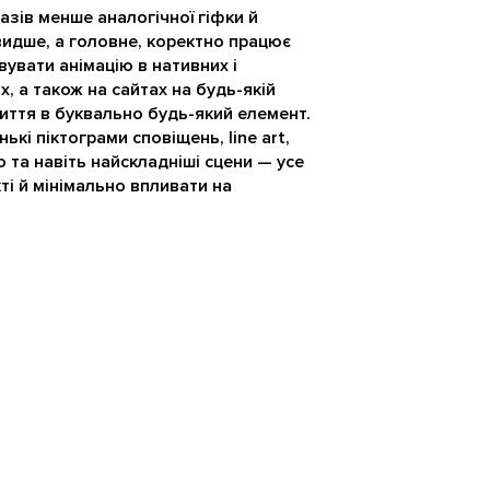
азів менше аналогічної гіфки й
видше, а головне, коректно працює
увати анімацію в нативних і
 а також на сайтах на будь-якій
иття в буквально будь-який елемент.
ькі піктограми сповіщень, line art,
o та навіть найскладніші сцени — усе
ті й мінімально впливати на