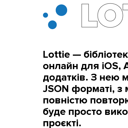
LO
Lottie — бібліоте
онлайн для iOS, A
додатків. З нею 
JSON форматі, з 
повністю повторюю
буде просто вико
проєкті.