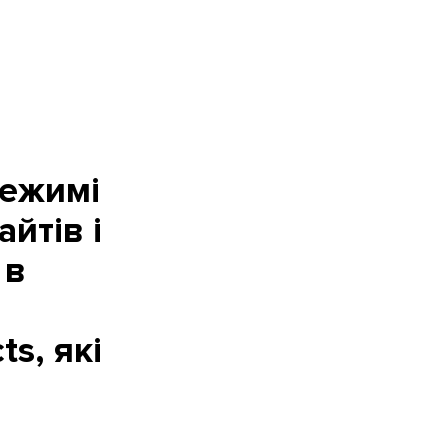
режимі
айтів і
 в
s, які