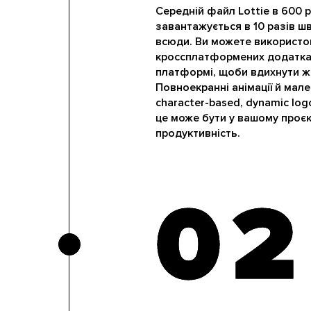
Середній файл Lottie в 600 р
завантажується в 10 разів ш
всюди. Ви можете використов
кроссплатформених додатках,
платформі, щоби вдихнути ж
Повноекранні анімації й мален
character-based, dynamic log
це може бути у вашому проєк
продуктивність.
02
02