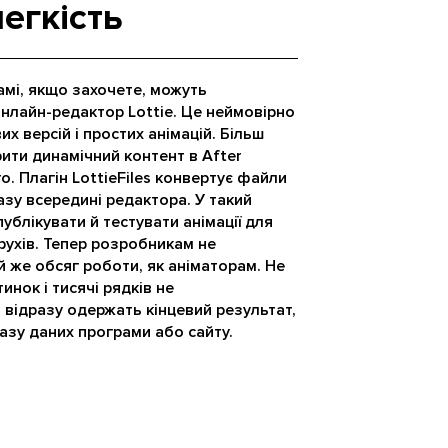
легкість
амі, якщо захочете, можуть
нлайн-редактор Lottie. Це неймовірно
х версій і простих анімацій. Більш
ити динамічний контент в After
о. Плагін LottieFiles конвертує файли
азу всередині редактора. У такий
публікувати й тестувати анімації для
рухів. Тепер розробникам не
 же обсяг роботи, як аніматорам. Не
инок і тисячі рядків не
 відразу одержать кінцевий результат,
азу даних програми або сайту.