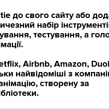
ie до свого сайту або дод
ичезний набір інструмент
ування, тестування, а гол
мації.
etflix, Airbnb, Amazon, Duo
льки найвідоміші з компані
німацію, створену за
ібліотеки.