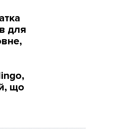
атка
ів для
овне,
lingo,
й, що