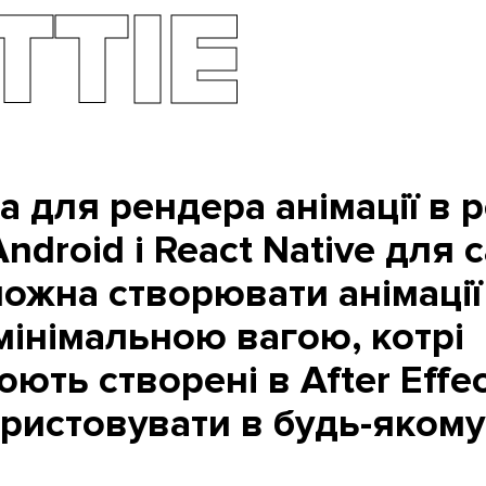
TTIE
ка для рендера анімації в 
ndroid і React Native для с
можна створювати анімації
мінімальною вагою, котрі
ть створені в After Effect
ристовувати в будь-якому