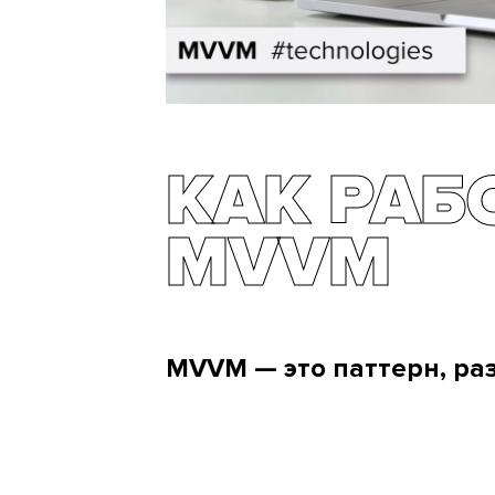
КАК РАБ
MVVM
MVVM — это паттерн, ра