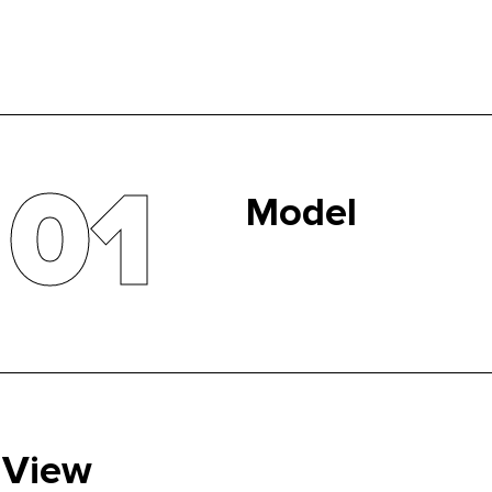
01
Model
База данных и основная лог
обработки запросов, проведе
View