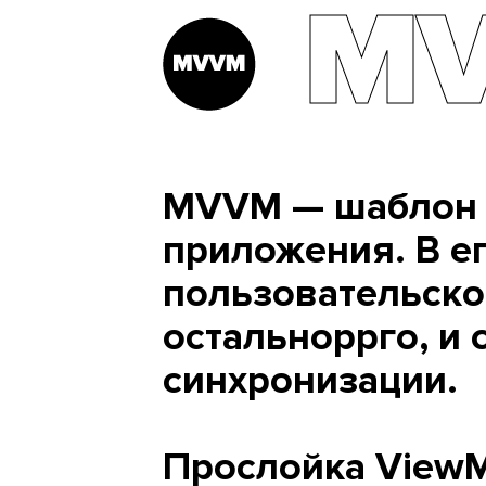
M
MVVM — шаблон 
приложения. В е
пользовательског
остальноppго, и 
синхронизации.
Прослойка ViewM