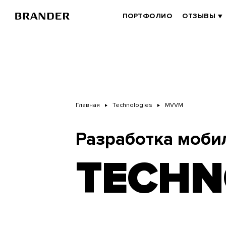
Перейти
к
BRANDER
ПОРТФОЛИО
ОТЗЫВЫ
основному
MAIN
содержанию
Главная
Technologies
MVVM
Разработка моби
TECHN