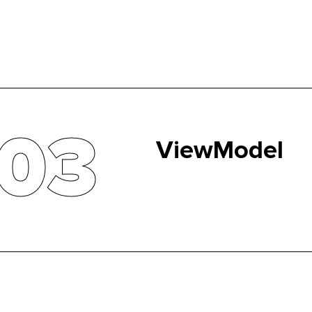
Представление — пользовательский интерфейс, все
визуальные элементы с которыми будет взаимодействов
пользователь;
03
ViewModel
Модель представления — про
реагирующая на изменения.