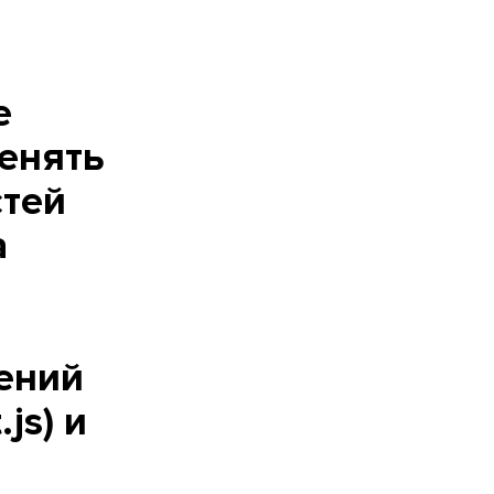
е
менять
стей
а
ений
js) и