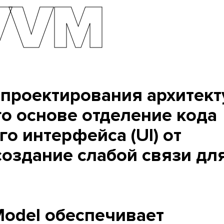
VVM
проектирования архитек
го основе отделение кода
о интерфейса (UI) от
создание слабой связи дл
odel обеспечивает