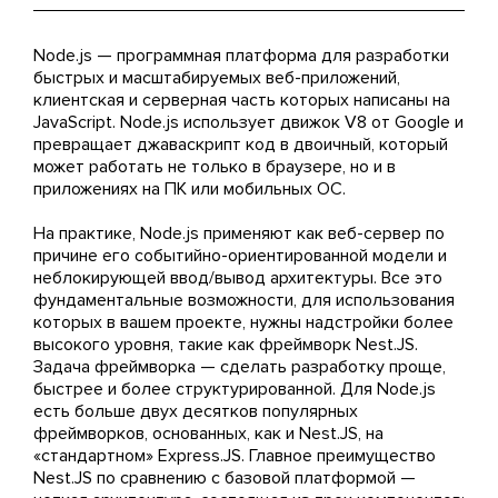
Node.js — программная платформа для разработки
быстрых и масштабируемых веб-приложений,
клиентская и серверная часть которых написаны на
JavaScript. Node.js использует движок V8 от Google и
превращает джаваскрипт код в двоичный, который
может работать не только в браузере, но и в
приложениях на ПК или мобильных ОС.
На практике, Node.js применяют как веб-сервер по
причине его событийно-ориентированной модели и
неблокирующей ввод/вывод архитектуры. Все это
фундаментальные возможности, для использования
которых в вашем проекте, нужны надстройки более
высокого уровня, такие как фреймворк Nest.JS.
Задача фреймворка — сделать разработку проще,
быстрее и более структурированной. Для Node.js
есть больше двух десятков популярных
фреймворков, основанных, как и Nest.JS, на
«стандартном» Express.JS. Главное преимущество
Nest.JS по сравнению с базовой платформой —