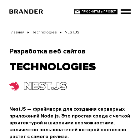
Перейти
к
основному
содержанию
Главная
Technologies
NEST.JS
Разработка веб сайтов
TECHNOLOGIES
NEST.JS
NestJS — фреймворк для создания серверных
приложений Node.js. Это простая среда с четкой
архитектурой и широкими возможностями,
количество пользователей которой постоянно
растет с самого релиза.