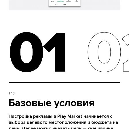
01
01
0
0
1 / 3
Базовые условия
Настройка рекламы в Play Market начинается с
выбора целевого местоположения и бюджета на
день. Далее можно указать цель — скачивание