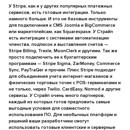
У Stripe, как и у других популярных платежных
сервисов, есть готовые интеграции. Только
намного больше. И это не базовые инструменты
для подключения к CMS Joomla и BigCommerce
или маркетплейсам, как Squarespase. У Страйп
есть интеграции с системами автоматизации
членства, подписок и выставления счетов —
Stripe Billing, Trexle, MoonClerk и другими. Так же
просто подключить ее к бухгалтерским
программам — Stripe Sigma, ZarMoney, Commerce
Sync, PayTraQer и прочим. Плюс Stripe подходит
для объединения учета интернет-магазинов и
физических торговых точек с POS-терминалами и
не только, через Twilio, CardEasy, Nomod и другие
сервисы. У Страйп очень много партнеров,
каждый из которых готов предложить самые
выгодные условия для совместного
использования ПО. Для необычных платформ и
решений ваши разработчики смогут
использовать готовые клиентские и серверные