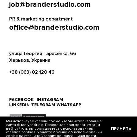
job@branderstudio.com
PR & marketing department
office@branderstudio.com
улица Георгия Тарасенка, 66
Харьков, Украина
+38 (063) 02 120 46
FACEBOOK
INSTAGRAM
LINKEDIN
TELEGRAM
WHATSAPP
Мы используем файлы cookie чтобы использование
сайта было удобнее. Продолжая пользоваться этим
ПРИНЯТЬ
веб-сайтом, вы соглашаетесь с использованием
© Brander, 2026
файлов cookies. Узнайте больше об использовании
cookie на странице
Условия конфиденциальности.