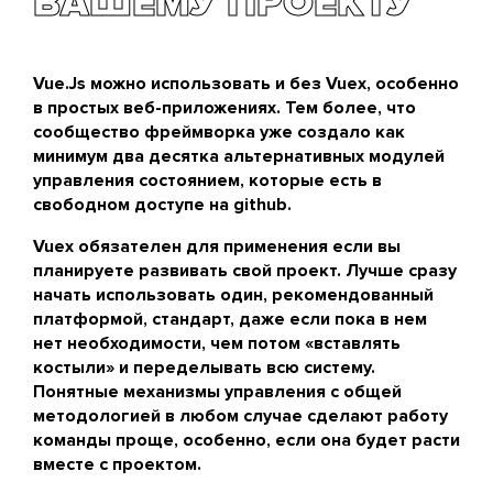
ВАШЕМУ ПРОЕКТУ
нужна отдельная функция для отслеживания
изменений, а страница в любом случае будет
перерисовываться полностью, что ухудшает
Vue.Js можно использовать и без Vuex, особенно
скорость загрузки и не позволяет использовать
в простых веб-приложениях. Тем более, что
важное преимущество фреймворка.
сообщество фреймворка уже создало как
минимум два десятка альтернативных модулей
управления состоянием, которые есть в
свободном доступе на github.
Vuex обязателен для применения если вы
планируете развивать свой проект. Лучше сразу
начать использовать один, рекомендованный
платформой, стандарт, даже если пока в нем
нет необходимости, чем потом «вставлять
костыли» и переделывать всю систему.
Понятные механизмы управления с общей
методологией в любом случае сделают работу
команды проще, особенно, если она будет расти
вместе с проектом.