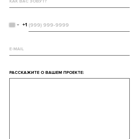
вас
зовут?
Телефон
+1
Email
Что
РАССКАЖИТЕ О ВАШЕМ ПРОЕКТЕ:
вас
интересует?