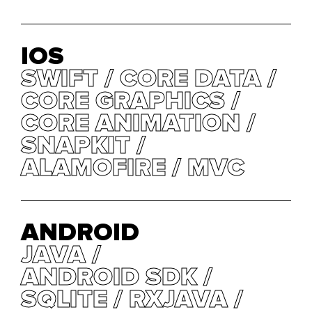
IOS
SWIFT
SWIFT
CORE DATA
CORE DATA
CORE GRAPHICS
CORE GRAPHICS
CORE ANIMATION
CORE ANIMATION
SNAPKIT
SNAPKIT
ALAMOFIRE
ALAMOFIRE
MVC
MVC
ANDROID
JAVA
JAVA
ANDROID SDK
ANDROID SDK
SQLITE
SQLITE
RXJAVA
RXJAVA