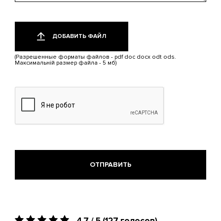
Добавить
Только
один
файл
ДОБАВИТЬ ФАЙЛ
файл.
Ограничение
(Разрешенные форматы файлов - pdf doc docx odt ods.
5
Максимальній размер файла - 5 мб)
МБ.
Допустимые
типы:
pdf,
doc,
docx,
odt,
ods.
4.7 / 5
(127 голосов)