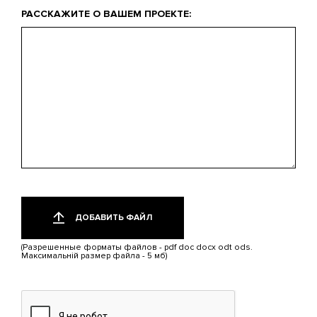
Что
РАССКАЖИТЕ О ВАШЕМ ПРОЕКТЕ:
вас
интересует?
Добавить
Только
один
файл
ДОБАВИТЬ ФАЙЛ
файл.
Ограничение
(Разрешенные форматы файлов - pdf doc docx odt ods.
5
Максимальній размер файла - 5 мб)
МБ.
Допустимые
типы:
pdf,
doc,