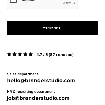
docx,
odt,
ods.
4.7 / 5
(87 голосов)
Sales department
hello@branderstudio.com
HR & recruiting department
job@branderstudio.com