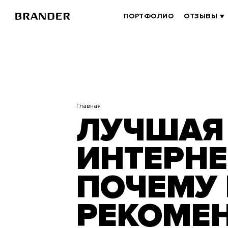
Перейти
к
BRANDER
ПОРТФОЛИО
ОТЗЫВЫ
основному
MAIN
содержанию
Главная
ЛУЧШАЯ
ИНТЕРНЕ
ПОЧЕМУ
РЕКОМЕ