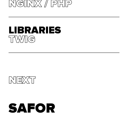
NGINX
NGINX
PHP
PHP
LIBRARIES
TWIG
TWIG
NEXT
SAFOR