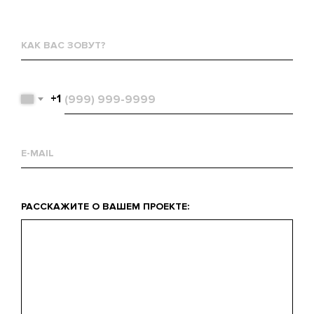
Как
вас
зовут?
Телефон
+1
Email
Что
РАССКАЖИТЕ О ВАШЕМ ПРОЕКТЕ:
вас
интересует?