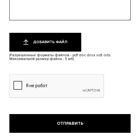
Добавить
Только
один
файл
ДОБАВИТЬ ФАЙЛ
файл.
Ограничение
(Разрешенные форматы файлов - pdf doc docx odt ods.
5
Максимальній размер файла - 5 мб)
МБ.
Допустимые
типы:
pdf,
doc,
docx,
odt,
ods.