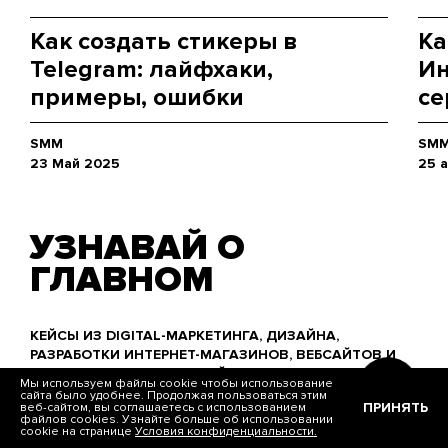
Как создать стикеры в
Ка
Telegram: лайфхаки,
Ин
примеры, ошибки
се
SMM
SM
23 Май 2025
25 
УЗНАВАЙ О
ГЛАВНОМ
КЕЙСЫ ИЗ DIGITAL-МАРКЕТИНГА, ДИЗАЙНА,
РАЗРАБОТКИ ИНТЕРНЕТ-МАГАЗИНОВ, ВЕБСАЙТОВ И
МОБИЛЬНЫХ ПРИЛОЖЕНИЙ
Мы используем файлы cookie чтобы использование
Name
сайта было удобнее. Продолжая пользоваться этим
ПРИНЯТЬ
веб-сайтом, вы соглашаетесь с использованием
файлов cookies. Узнайте больше об использовании
cookie на странице
Условия конфиденциальности.