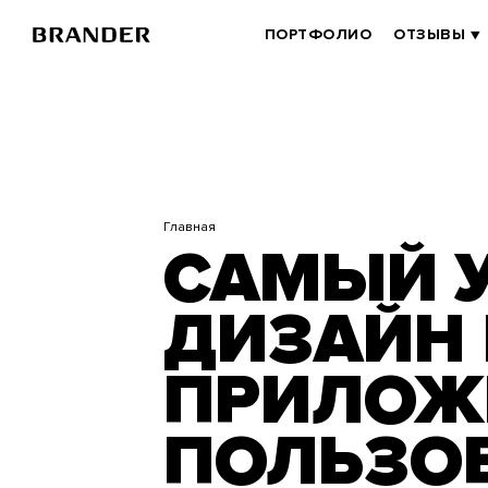
Перейти
к
BRANDER
ПОРТФОЛИО
ОТЗЫВЫ
основному
MAIN
содержанию
Главная
САМЫЙ 
ДИЗАЙН
ПРИЛОЖ
ПОЛЬЗО