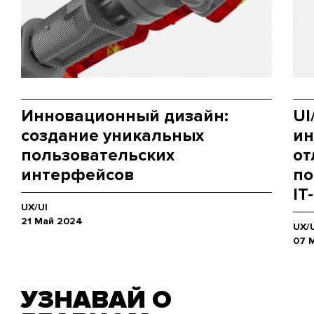
Инновационный дизайн:
UI
создание уникальных
ин
пользовательских
от
интерфейсов
по
IT
UX/UI
21 Май 2024
UX/
07 
УЗНАВАЙ О