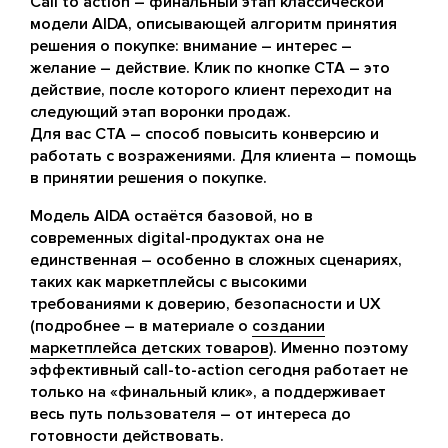
Call to action – финальный этап классической
модели AIDA, описывающей алгоритм принятия
решения о покупке: внимание – интерес –
желание – действие. Клик по кнопке CTA – это
действие, после которого клиент переходит на
следующий этап воронки продаж.
Для вас CTA – способ повысить конверсию и
работать с возражениями. Для клиента – помощь
в принятии решения о покупке.
Модель AIDA остаётся базовой, но в
современных digital-продуктах она не
единственная – особенно в сложных сценариях,
таких как маркетплейсы с высокими
требованиями к доверию, безопасности и UX
(подробнее – в материале о
создании
маркетплейса детских товаров
). Именно поэтому
эффективный call-to-action сегодня работает не
только на «финальный клик», а поддерживает
весь путь пользователя – от интереса до
готовности действовать.