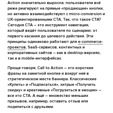
Action значительно выросла: пользователи всё
реже реагируют на прямые «продающие» кнопки,
но активно взаимодействуют с micro-conversion и
UX-ориентированными CTA. Так, что такое CTA?
Сегодня CTA – это инструмент навигации,
который ведёт пользователя по сценарию: от
первого касания до целевого действия. Эти
принципы одинаково работают для
e-commerce-
проектов
, SaaS-сервисов, контентных и
корпоративных сайтов – как в desktop-версиях,
так и в mobile-интерфейсах.
Проще говоря, Call to Action – это короткие
фразы на заметной кнопке и вокруг неё в
стратегическом месте баннера. Классические
«Купить» и «Подписаться», хитрые «Получить
скидку» и креативные «Погрузиться в эмоции» –
все это CTA. А ещё – множество меньших
призывов, например, оставить отзыв или
поделиться с друзьями.