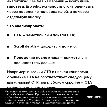
аналитика? CTA без измерений – всего лишь
гипотеза. Его эффективность стоит оценивать
через поведение пользователей, а не через
отдельную кнопку.
Что анализировать:
CTR
– заметили ли и поняли CTA;
Scroll depth
– доходят ли до него;
Поведение после клика
– движется ли
пользователь дальше.
Например: высокий CTR и низкая конверсия –
обещание CTA не соответствует следующему
шагу; низкий CTR при глубоком скролле – CTA
видно, но он не мотивирует.
Мы используем файлы cookie чтобы использование
сайта было удобнее. Продолжая пользоваться этим
A/B-тесты позволяют сравнивать тексты, формат
ПРИНЯТЬ
веб-сайтом, вы соглашаетесь с использованием
файлов cookies. Узнайте больше об использовании
и размещение.CTA элементы не константа, а
cookie на странице
Условия конфиденциальности.