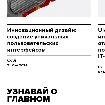
Инновационный дизайн:
UI
создание уникальных
ин
пользовательских
от
интерфейсов
по
IT
UX/UI
21 Май 2024
UX/
07 
УЗНАВАЙ О
ГЛАВНОМ