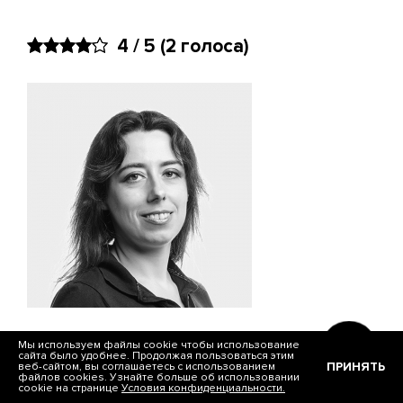
4 / 5
(2 голоса)
Мы используем файлы cookie чтобы использование
Богданцева Елена
сайта было удобнее. Продолжая пользоваться этим
ПРИНЯТЬ
веб-сайтом, вы соглашаетесь с использованием
SEO Specialist
файлов cookies. Узнайте больше об использовании
cookie на странице
Условия конфиденциальности.