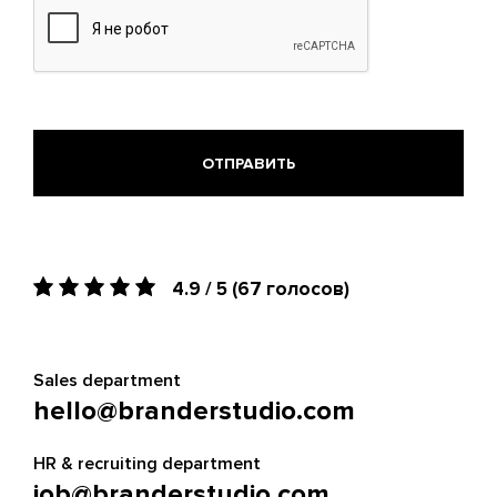
doc,
docx,
odt,
ods.
4.9 / 5
(67 голосов)
Sales department
hello@branderstudio.com
HR & recruiting department
job@branderstudio.com