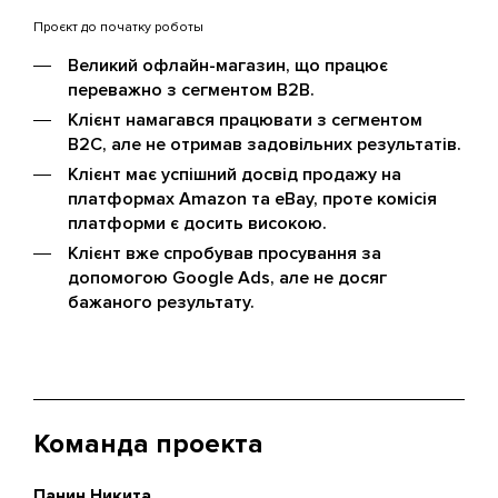
Проєкт до початку роботы
Великий офлайн-магазин, що працює
переважно з сегментом B2B.
Клієнт намагався працювати з сегментом
B2C, але не отримав задовільних результатів.
Клієнт має успішний досвід продажу на
платформах Amazon та eBay, проте комісія
платформи є досить високою.
Клієнт вже спробував просування за
допомогою Google Ads, але не досяг
бажаного результату.
Команда проекта
Панин Никита