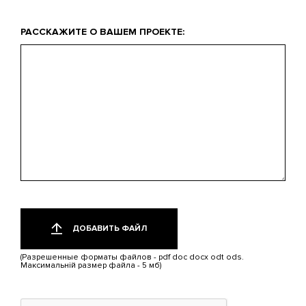
Что
РАССКАЖИТЕ О ВАШЕМ ПРОЕКТЕ:
вас
интересует?
Добавить
Только
один
файл
ДОБАВИТЬ ФАЙЛ
файл.
Ограничение
(Разрешенные форматы файлов - pdf doc docx odt ods.
5
Максимальній размер файла - 5 мб)
МБ.
Допустимые
типы:
pdf,