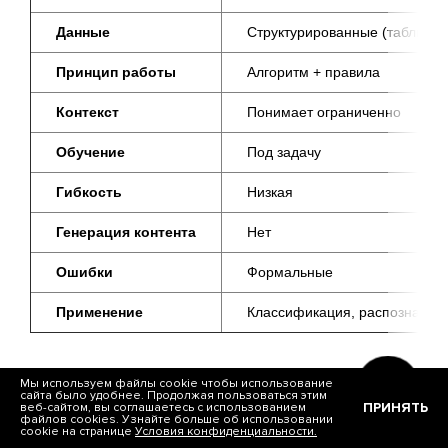
Данные
Структурированные (таблицы,
Принцип работы
Алгоритм + правила
Контекст
Понимает ограниченно
Обучение
Под задачу
Гибкость
Низкая
Генерация контента
Нет
Ошибки
Формальные
Применение
Классификация, распознаван
Мы используем файлы cookie чтобы использование
В итоге большие языковые модели не заменяют
сайта было удобнее. Продолжая пользоваться этим
ПРИНЯТЬ
веб-сайтом, вы соглашаетесь с использованием
классический AI, а поднимают его на новый
файлов cookies. Узнайте больше об использовании
уровень. Таблица выше хорошо показывает
cookie на странице
Условия конфиденциальности.