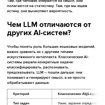
Там, где человек опирается на смысл, они
полагаются на статистику. Там, где мы ищем
истину, они вычисляют вероятность.
Чем LLM отличаются от
других AI-систем?
Чтобы понять роль больших языковых моделей,
важно сравнить их с другими типами
искусственного интеллекта. Классические AI-
системы решали конкретные задачи:
классифицировать, распознавать,
предсказывать. LLM – пошли дальше: они
понимают и генерируют смысл, а не просто
обрабатывают данные.
Критерий
Классические AI(
(Logistic 
Тип задач
Узкие, заранее определенные