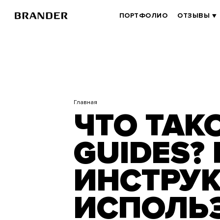
Перейти
к
BRANDER
ПОРТФОЛИО
ОТЗЫВЫ
основному
MAIN
содержанию
Главная
ЧТО ТАК
GUIDES?
ИНСТРУК
ИСПОЛЬ