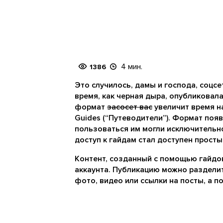
4 мин.
1386
Это случилось, дамы и господа, соцс
время, как черная дыра, опубликовал
формат
засосет вас
увеличит время н
Guides (“Путеводители”). Формат появ
пользоваться им могли исключительно
доступ к гайдам стал доступен просты
Контент, созданный с помощью гайдов
аккаунта. Публикацию можно разделить
фото, видео или ссылки на посты, а по