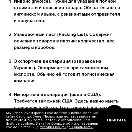
Инвойс (Invoice).
Нужен для указания полной
стоимости и описания товара. Обязательно на
английском языке, с реквизитами отправителя
и получателя.
Упаковочный лист (Packing List).
Содержит
описание товаров в партии: количество, вес,
размеры коробок.
Экспортная декларация (отправка из
Украины).
Оформляется при таможенном
экспорте. Обычно её готовит логистическая
компания.
Импортная декларация (ввоз в США).
Требуется таможней США. Здесь важно иметь
правильный HS-код (код товара) для расчёта
Мы используем файлы cookie чтобы использование
пошлины. Если код выбран неправильно –
сайта было удобнее. Продолжая пользоваться этим
возможна задержка груза.
ПРИНЯТЬ
веб-сайтом, вы соглашаетесь с использованием
файлов cookies. Узнайте больше об использовании
cookie на странице
Условия конфиденциальности.