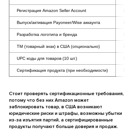
Регистрация Amazon Seller Account
$39.
Выпуск/активация Payoneer/Wise аккаунта
Бесп
Разработка логотипа и бренда
$100
ТМ (товарный знак) в США (опционально)
$250
UPC коды для товаров (10 шт.)
$30-
Сертификация продукта (при необходимости)
$100
Стоит проверять сертификационные требования,
потому что без них Amazon может
заблокировать товар, в США возникают
юридические риски и штрафы, возможны убытки
из-за изъятия партий, а сертифицированные
продукты получают больше доверия и продаж.