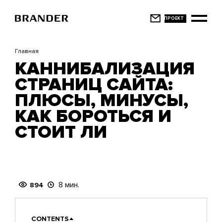
Перейти
к
основному
содержанию
Главная
КАННИБАЛИЗАЦИЯ
СТРАНИЦ САЙТА:
ПЛЮСЫ, МИНУСЫ,
КАК БОРОТЬСЯ И
СТОИТ ЛИ
8 мин.
894
CONTENTS