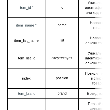
Уникальный 
id
item_id *
идентификатор
или код товар
Название 
name
item_name *
товара
Название 
list
item_list_name
списка товаро
Уникальный 
отсутствует
item_list_id
идентификатор
списка товаро
Позиция товар
position
index
в списке 
товаров
brand
item_brand
Бренд товара
Первый или 
наивысший 