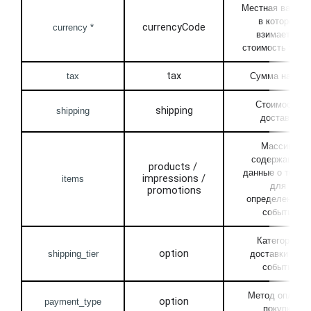
Местная валюта,
в которой 
currencyCode
currency *
взимается 
стоимость това
tax
tax
Сумма налога
Стоимость 
shipping
shipping
доставки
Массив, 
содержащий 
products / 
данные о товаре
impressions / 
items
для 
promotions
определенного 
события
Категория 
option
shipping_tier
доставки для 
события
Метод оплаты 
option
payment_type
покупки