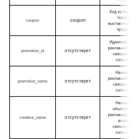
Код купона для 
товара, 
coupon
coupon
выставленного н
продажу
Идентификатор 
рекламной акции
отсутствует
promotion_id
связанной с 
событием
Название 
рекламной акции
отсутствует
promotion_name
связанной с 
событием
Название 
объявления, 
рекламирующего
отсутствует
creative_name
акцию, 
связанную с 
событием