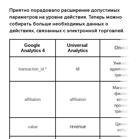
Приятно порадовало расширение допустимых
параметров на уровне действия. Теперь можно
собирать больше необходимых данных о
действиях, связанных с электронной торговлей.
Google 
Universal 
Описание
Analytics 4
Analytics
Уникальный 
id
transaction_id *
идентификатор 
транзакции
Магазин или 
филиал, в 
affiliation
affiliation
котором 
произошла 
транзакция
Ценность 
revenue
value
события