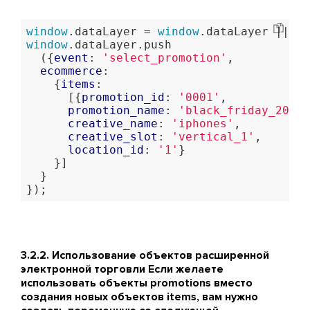
window
.dataLayer = 
window
window
.dataLayer.push

  ({
event
: 
'select_promotion'
,

ecommerce
:

    {
items
:

      [{
promotion_id
: 
'0001'
,

promotion_name
: 
'black_friday_2020'
creative_name
: 
'iphones'
,

creative_slot
: 
'vertical_1'
,

location_id
: 
'1'
}

    }]

  }

});
3.2.2. Использование объектов расширенной
электронной торговли Если желаете
использовать объекты
promotions
вместо
создания новых объектов
items
, вам нужно