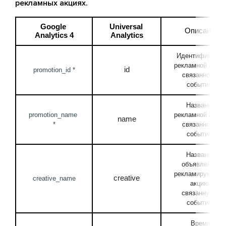
рекламных акциях.
Google 
Universal 
Описание
Analytics 4
Analytics
Идентификатор 
рекламной акции,
id
promotion_id *
связанной с 
событием
Название 
promotion_name 
рекламной акции,
name
*
связанной с 
событием
Название 
объявления, 
рекламирующего
creative
creative_name
акцию, 
связанную с 
событием
Время 