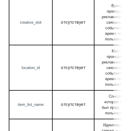
Время 
проведения 
рекламной акции
отсутствует
creative_slot
связанной с 
событием, во 
время показа 
пользователю
Место 
проведения 
рекламной акции
отсутствует
location_id
связанной с 
событием, во 
время показа 
пользователю
Список, в 
котором товар 
отсутствует
item_list_name
был представлен
пользователю
Идентификатор 
списка, в которо