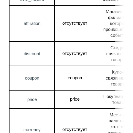
Магазин или 
филиал, в 
отсутствует
affiliation
котором 
произошло это
событие
Скидка, 
отсутствует
discount
связанная с 
товаром
Купон, 
coupon
coupon
связанный с 
товаром
Покупная цена
price
price
товара
Местная 
валюта, в 
которой 
отсутствует
currency
взимается 