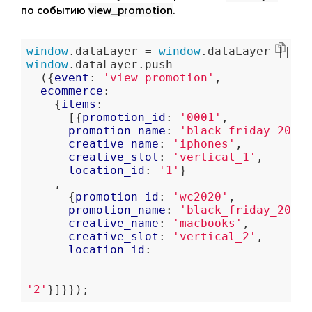
по событию
view_promotion
.
window
.dataLayer = 
window
window
.dataLayer.push

  ({
event
: 
'view_promotion'
,

ecommerce
:

    {
items
:

      [{
promotion_id
: 
'0001'
,

promotion_name
: 
'black_friday_2020'
creative_name
: 
'iphones'
,

creative_slot
: 
'vertical_1'
,

location_id
: 
'1'
}

    ,

      {
promotion_id
: 
'wc2020'
,

promotion_name
: 
'black_friday_2020_
creative_name
: 
'macbooks'
,

creative_slot
: 
'vertical_2'
,

location_id
: 

'2'
}]}});