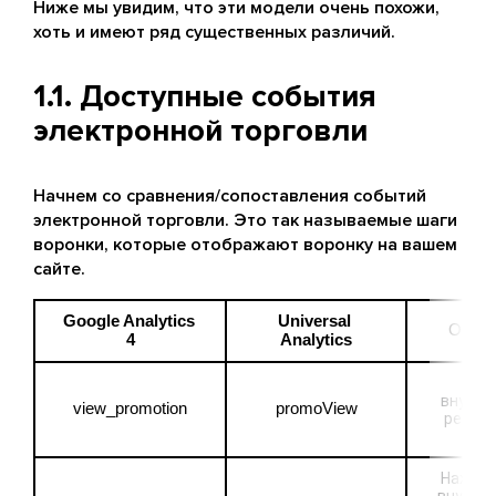
Ниже мы увидим, что эти модели очень похожи,
хоть и имеют ряд существенных различий.
1.1. Доступные события
электронной торговли
Начнем со сравнения/сопоставления событий
электронной торговли. Это так называемые шаги
воронки, которые отображают воронку на вашем
сайте.
Google Analytics 
Universal 
Описа
4
Analytics
Пока
внутрен
view_promotion
promoView
реклам
акц
Нажатие