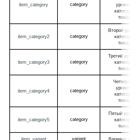
category
item_category
уровень 
категории 
товара
Второй уровень
category
item_category2
категории 
товара
Третий уровень
category
item_category3
категории 
товара
Четвертый 
уровень 
category
item_category4
категории 
товара
Пятый уровень
category
item_category5
категории 
товара
variant
item_variant
Вариант товар