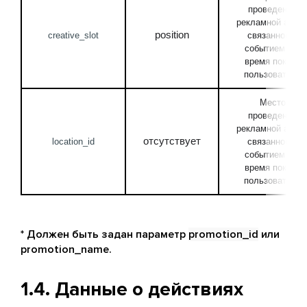
проведения 
рекламной акции,
position
creative_slot
связанной с 
событием, во 
время показа 
пользователю
Место 
проведения 
рекламной акции,
отсутствует
location_id
связанной с 
событием, во 
время показа 
пользователю
* Должен быть задан параметр
promotion_id
или
promotion_name.
1.4. Данные о действиях