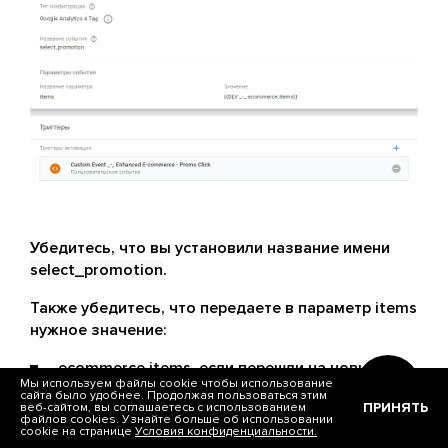
Убедитесь, что вы установили название имени
select_promotion
.
Также убедитесь, что передаете в параметр items
нужное значение:
ecommerce.items, если перешли на новый
Мы используем файлы cookie чтобы использование
формат;
сайта было удобнее. Продолжая пользоваться этим
ПРИНЯТЬ
веб-сайтом, вы соглашаетесь с использованием
файлов cookies. Узнайте больше об использовании
cookie на странице
Условия конфиденциальности.
ecommerce.promoClick.promotions, если