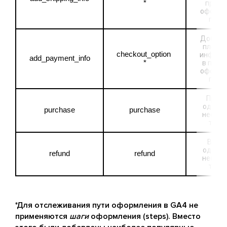
*
процес
оформл
поку
Добавл
платеж
checkout_option 
информ
add_payment_info
*
в проце
оформл
поку
Прода
одного 
purchase
purchase
несколь
това
Возвр
одного 
refund
refund
несколь
това
*Для отслеживания пути оформления в GA4 не
применяются
шаги
оформления (steps). Вместо