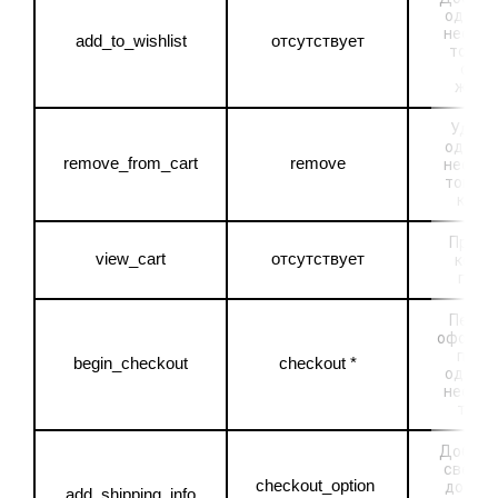
одного 
несколь
add_to_wishlist
отсутствует
товаро
списо
жела
Удален
одного 
remove_from_cart
remove
несколь
товаров
корз
Просм
view_cart
отсутствует
корзи
поку
Перехо
оформл
покуп
begin_checkout
checkout *
одного 
несколь
това
Добавл
сведени
checkout_option 
доставк
add_shipping_info