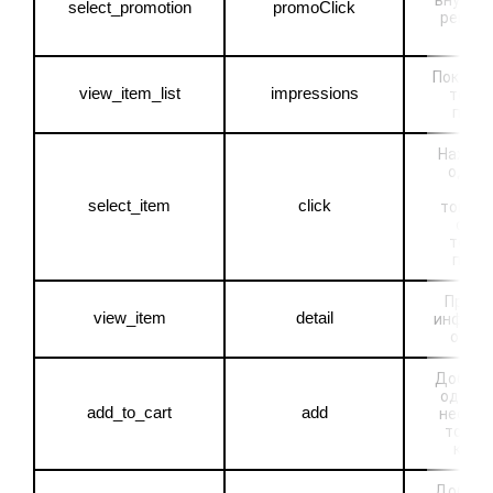
внутре
select_promotion
promoClick
реклам
акц
Показ сп
view_item_list
impressions
товар
пози
Нажатие
один и
боле
select_item
click
товаров
списк
товар
пози
Просм
view_item
detail
информ
о тов
Добавл
одного 
add_to_cart
add
несколь
товаро
корз
Добавл