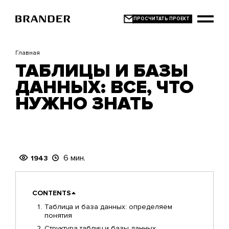
Перейти
к
основному
содержанию
Главная
ТАБЛИЦЫ И БАЗЫ
ДАННЫХ: ВСЕ, ЧТО
НУЖНО ЗНАТЬ
6 мин.
1943
CONTENTS
Таблица и база данных: определяем
понятия
Структура таблиц и базы данных