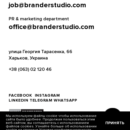
job@branderstudio.com
PR & marketing department
office@branderstudio.com
улица Георгия Тарасенка, 66
Харьков, Украина
+38 (063) 02 120 46
FACEBOOK
INSTAGRAM
LINKEDIN
TELEGRAM
WHATSAPP
Мы используем файлы cookie чтобы использование
сайта было удобнее. Продолжая пользоваться этим
ПРИНЯТЬ
веб-сайтом, вы соглашаетесь с использованием
© Brander, 2026
файлов cookies. Узнайте больше об использовании
cookie на странице
Условия конфиденциальности.