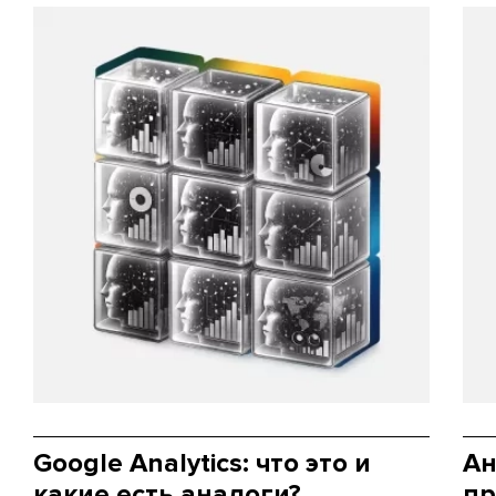
Google Analytics: что это и
Ан
какие есть аналоги?
пр