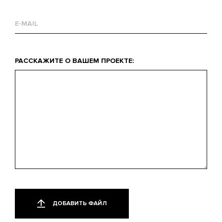
Email
Что
РАССКАЖИТЕ О ВАШЕМ ПРОЕКТЕ:
вас
интересует?
Добавить
Только
один
файл
ДОБАВИТЬ ФАЙЛ
файл.
Ограничение