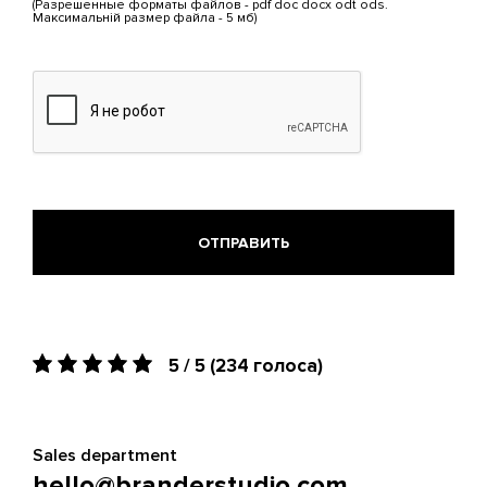
(Разрешенные форматы файлов - pdf doc docx odt ods.
5
Максимальній размер файла - 5 мб)
МБ.
Допустимые
типы:
pdf,
doc,
docx,
odt,
ods.
5 / 5
(234 голоса)
Sales department
hello@branderstudio.com