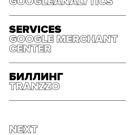
GOOGLEANALYTICS
GOOGLEANALYTICS
SERVICES
GOOGLE MERCHANT
GOOGLE MERCHANT
CENTER
CENTER
БИЛЛИНГ
TRANZZO
TRANZZO
NEXT