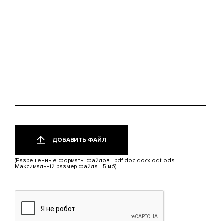
вас
интересует?
Добавить
Только
один
файл
ДОБАВИТЬ ФАЙЛ
файл.
Ограничение
(Разрешенные форматы файлов - pdf doc docx odt ods.
5
Максимальній размер файла - 5 мб)
МБ.
Допустимые
типы:
pdf,
doc,
docx,
odt,