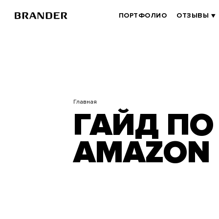
Перейти
к
BRANDER
ПОРТФОЛИО
ОТЗЫВЫ
основному
MAIN
содержанию
Главная
ГАЙД ПО
AMAZON