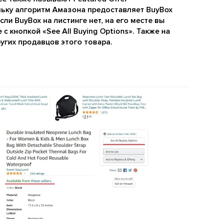
льку алгоритм Амазона предоставляет BuyBox
ли BuyBox на листинге нет, на его месте вы
с кнопкой «See All Buying Options». Также на
угих продавцов этого товара.