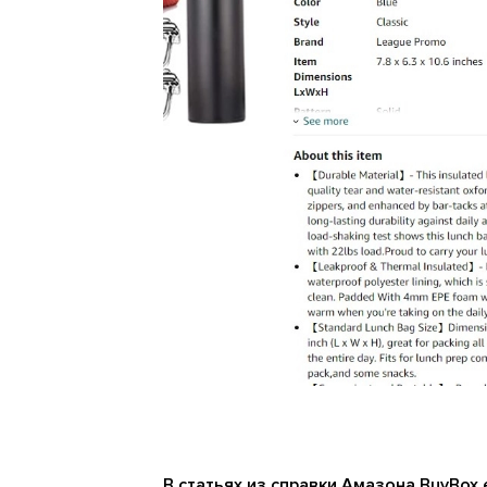
В статьях из справки Амазона BuyBox 