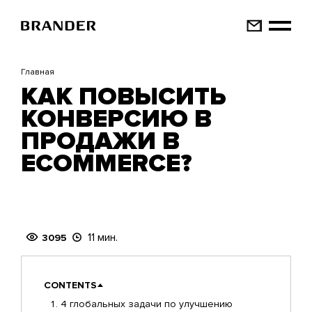
Перейти
к
основному
содержанию
Главная
КАК ПОВЫСИТЬ
КОНВЕРСИЮ В
ПРОДАЖИ В
ECOMMERCE?
11 мин.
3095
CONTENTS
4 глобальных задачи по улучшению