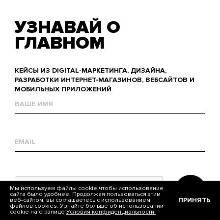
УЗНАВАЙ О
ГЛАВНОМ
КЕЙСЫ ИЗ DIGITAL-МАРКЕТИНГА, ДИЗАЙНА,
РАЗРАБОТКИ ИНТЕРНЕТ-МАГАЗИНОВ, ВЕБСАЙТОВ И
МОБИЛЬНЫХ ПРИЛОЖЕНИЙ
Name
Е-
mail
Мы используем файлы cookie чтобы использование
сайта было удобнее. Продолжая пользоваться этим
ПРИНЯТЬ
веб-сайтом, вы соглашаетесь с использованием
файлов cookies. Узнайте больше об использовании
cookie на странице
Условия конфиденциальности.