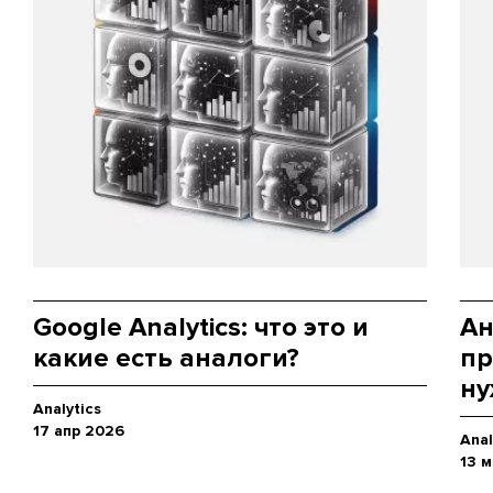
Google Analytics: что это и
Ан
какие есть аналоги?
пр
ну
Analytics
17 апр 2026
Anal
13 