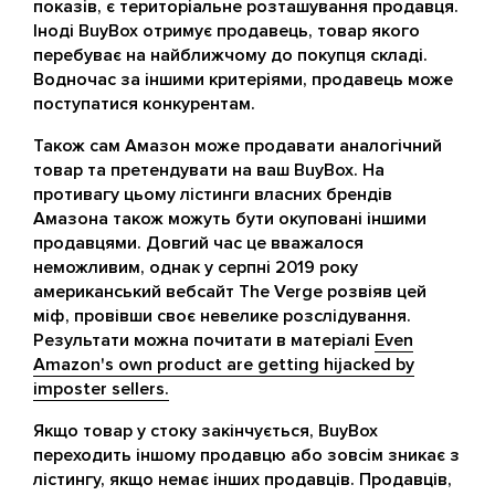
показів, є територіальне розташування продавця.
Іноді BuyBox отримує продавець, товар якого
перебуває на найближчому до покупця складі.
Водночас за іншими критеріями, продавець може
поступатися конкурентам.
Також сам Амазон може продавати аналогічний
товар та претендувати на ваш BuyBox. На
противагу цьому лістинги власних брендів
Амазона також можуть бути окуповані іншими
продавцями. Довгий час це вважалося
неможливим, однак у серпні 2019 року
американський вебсайт The Verge розвіяв цей
міф, провівши своє невелике розслідування.
Результати можна почитати в матеріалі
Even
Amazon's own product are getting hijacked by
imposter sellers.
Якщо товар у стоку закінчується, BuyBox
переходить іншому продавцю або зовсім зникає з
лістингу, якщо немає інших продавців. Продавців,