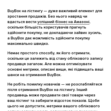
BuyBox на лістингу — дуже важливий елемент для
зростання продажів. Без нього навряд чи
вдасться вести
успішний бізнес на Амазоні
,
оскільки більшість користувачів прагнуть
здійснити покупку, не докладаючи зайвих зусиль,
а BuyBox дає можливість здійснити покупку
максимально швидко.
Немає простого способу, як його отримати,
оскільки це залежить від стану облікового запису
продавця загалом. Але можна оптимізувати
основні метрики, описані вище, які підвищать ваші
шанси на отримання BuyBox.
Не робіть помилку новачків — не розслабляйтеся
після отримання BuyBox на лістингу. Інший
продавець може продавати свої товари через
ваш лістинг та забирати відсоток показів. Щоби
цього не допустити, метрики вашого облікового