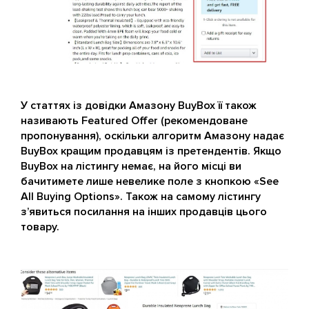
У статтях із довідки Амазону BuyBox її також
називають Featured Offer (рекомендоване
пропонування), оскільки алгоритм Амазону надає
BuyBox кращим продавцям із претендентів. Якщо
BuyBox на лістингу немає, на його місці ви
бачитимете лише невелике поле з кнопкою «See
All Buying Options». Також на самому лістингу
з’явиться посилання на інших продавців цього
товару.