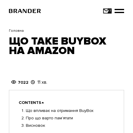
Перейти
до
основного
вмісту
Головна
ЩО ТАКЕ BUYBOX
НА AMAZON
11 хв.
7022
CONTENTS
Що впливає на отримання BuyBox
Про що варто пам’ятати
Висновок