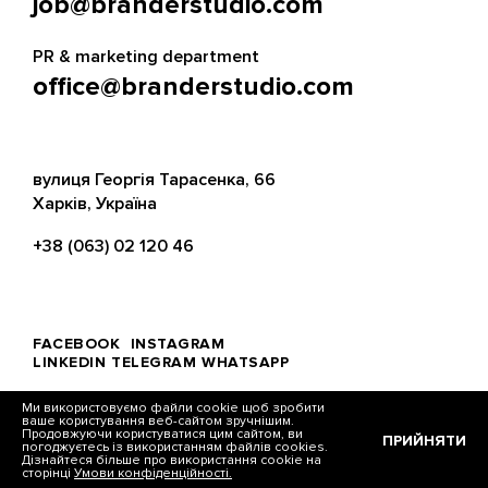
job@branderstudio.com
PR & marketing department
office@branderstudio.com
вулиця Георгія Тарасенка, 66
Харків, Україна
+38 (063) 02 120 46
FACEBOOK
INSTAGRAM
LINKEDIN
TELEGRAM
WHATSAPP
Ми використовуємо файли cookie щоб зробити
ваше користування веб-сайтом зручнішим.
Продовжуючи користуватися цим сайтом, ви
ПРИЙНЯТИ
погоджуєтесь із використанням файлів cookies.
© Brander, 2026
Дізнайтеся більше про використання cookie на
сторінці
Умови конфіденційності.