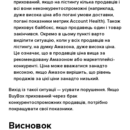
прихований, якщо на лістингу кілька продавців і
всі вони неконкурентоспроможні (наприклад,
дуже висока ціна або погані умови доставки,
погані показники метрик Account Health). Також
приховує байбокс, якщо продавець один і товар
закінчився. Окремо в цьому пункті варто
виділити ситуацію, коли у всіх продавців на
лістингу, на думку Амазона, дуже висока ціна.
Це означає, що в продавців ціна вища за
рекомендовану Амазоном або маркетплейсі-
конкуренті. Ціна може вважатися занадто
високою, якщо Амазон вирішить, що рівень
продажів за цієї ціни занадто низький.
Вихід із такої ситуації — усувати порушення. Якщо
BuyBox прихований через брак
конкурентоспроможних продавців, потрібно
покращувати свої показники.
Висновок