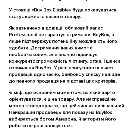
У стовпці «Buy Box Eligible» буде показуватися
статус кожного вашого товару.
Як зазначено в довідці, обліковий запис
Professional не гарантує отримання BuyBox, а
лише підтверджує потенційну можливість його
здобути. Дотримання інших вимог є
необов’язковим, але значно підвищує
конкурентоспроможність лістингу, отже, і шанси
отримання BuyBox. У разі присутності кількох
продавців одночасно, байбокс у списку надійде
до певного продавця на підставі цих критеріїв.
Є міф, що основним моментом, на який варто
орієнтуватися, є ціна товару. Але насправді не
можна стверджувати, що цей чинник вирішальний.
Найкращий продавець для показу на BuyBox
вибирається ботом Амазона, й алгоритм його
роботи не розголошується.