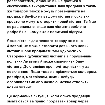
розслаблятись, оскільки він не дається в
ексклюзивне використання. Інші продавці з таким
же товаром також можуть претендувати на
продаж у BuyBox на вашому лістингу, оскільки
просто не можуть створити новий лістинг. Та й це
не раціонально, якщо ваш лістинг зроблено
добре й на ньому вже є позитивні відгуки.
Якщо лістинг для певного товару вже є на
Амазоні, не можна створити для нього новий
лістинг, щоби продавати там одноосібно.
Створення дублікатних лістингів є порушенням
політики Амазона й може спричинити бану
лістингу. Докладніше про політику лістингу
за
посиланням.
Якщо товар відрізняється кольором,
розміром, матеріалом, якими-небудь
особливостями або назвою, можна створити
новий лістинг.
Це нормальна ситуація, коли кілька продавців
змагаються за право продавати товар через