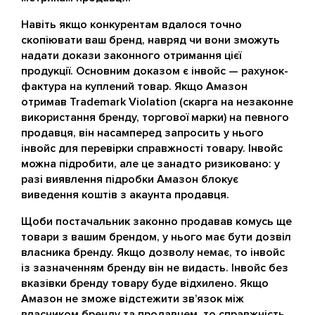
Навіть якщо конкурентам вдалося точно
скопіювати ваш бренд, навряд чи вони зможуть
надати докази законного отримання цієї
продукції. Основним доказом є інвойс — рахунок-
фактура на куплений товар. Якщо Амазон
отримав Trademark Violation (скарга на незаконне
використання бренду, торгової марки) на певного
продавця, він насамперед запросить у нього
інвойс для перевірки справжності товару. Інвойс
можна підробити, але це занадто ризиковано: у
разі виявлення підробки Амазон блокує
виведення коштів з акаунта продавця.
Щоби постачальник законно продавав комусь ще
товари з вашим брендом, у нього має бути дозвіл
власника бренду. Якщо дозволу немає, то інвойс
із зазначенням бренду він не видасть. Інвойс без
вказівки бренду товару буде відхилено. Якщо
Амазон не зможе відстежити зв’язок між
власником бренду та продавцем, то справжність