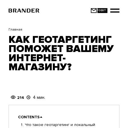
Перейти
к
основному
содержанию
Главная
КАК ГЕОТАРГЕТИНГ
ПОМОЖЕТ ВАШЕМУ
ИНТЕРНЕТ-
МАГАЗИНУ?
4 мин.
214
CONTENTS
Что такое геотаргетинг и локальный