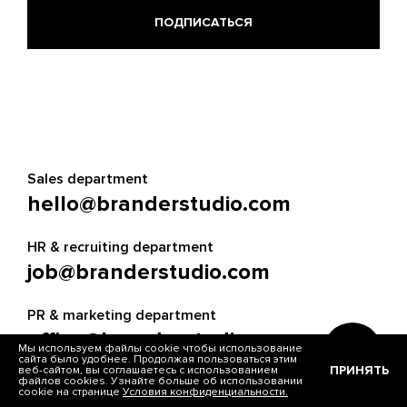
Sales department
hello@branderstudio.com
HR & recruiting department
job@branderstudio.com
PR & marketing department
office@branderstudio.com
Мы используем файлы cookie чтобы использование
сайта было удобнее. Продолжая пользоваться этим
ПРИНЯТЬ
веб-сайтом, вы соглашаетесь с использованием
файлов cookies. Узнайте больше об использовании
cookie на странице
Условия конфиденциальности.