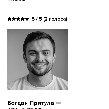
5 / 5
(2 голоса)
Богдан Притула
eCommerce Project Manager