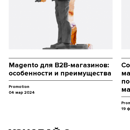
Magento для B2B-магазинов:
Со
особенности и преимущества
ма
по
Promotion
ма
04 мар 2024
Pro
19 