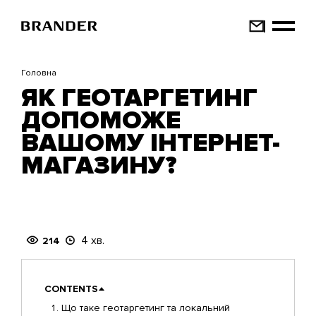
Перейти
до
основного
вмісту
Головна
ЯК ГЕОТАРГЕТИНГ
ДОПОМОЖЕ
ВАШОМУ ІНТЕРНЕТ-
МАГАЗИНУ?
4 хв.
214
CONTENTS
Що таке геотаргетинг та локальний