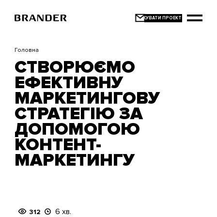
Перейти
до
основного
вмісту
Головна
СТВОРЮЄМО
ЕФЕКТИВНУ
МАРКЕТИНГОВУ
СТРАТЕГІЮ ЗА
ДОПОМОГОЮ
КОНТЕНТ-
МАРКЕТИНГУ
6 хв.
312