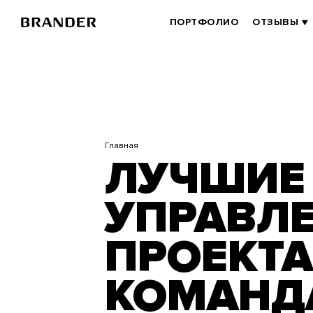
Перейти
к
BRANDER
ПОРТФОЛИО
ОТЗЫВЫ
основному
MAIN
содержанию
Главная
ЛУЧШИЕ 
УПРАВЛ
ПРОЕКТА
КОМАНД