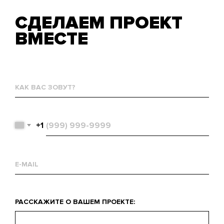
СДЕЛАЕМ ПРОЕКТ
ВМЕСТЕ
Как
вас
зовут?
Телефон
+1
Email
Что
РАССКАЖИТЕ О ВАШЕМ ПРОЕКТЕ:
вас
интересует?