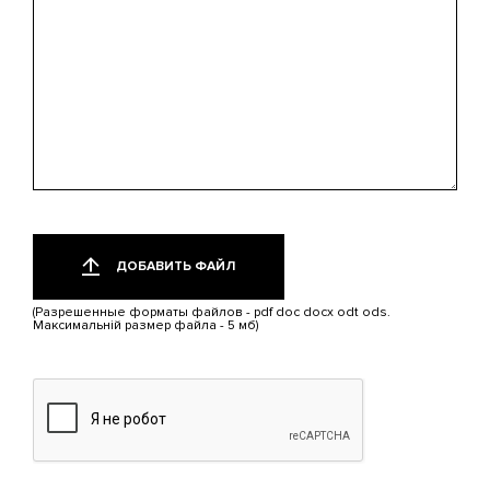
Добавить
Только
один
файл
ДОБАВИТЬ ФАЙЛ
файл.
Ограничение
(Разрешенные форматы файлов - pdf doc docx odt ods.
5
Максимальній размер файла - 5 мб)
МБ.
Допустимые
типы:
pdf,
doc,
docx,
odt,
ods.