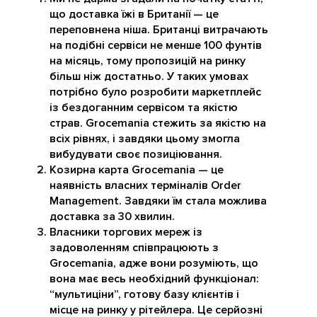
що доставка їжі в Британії — це
переповнена ніша. Британці витрачають
на подібні сервіси не менше 100 фунтів
на місяць, тому пропозицій на ринку
більш ніж достатньо. У таких умовах
потрібно було розробити маркетплейс
із бездоганним сервісом та якістю
страв. Grocemania стежить за якістю на
всіх рівнях, і завдяки цьому змогла
вибудувати своє позиціювання.
Козирна карта Grocemania — це
наявність власних терміналів Order
Management. Завдяки їм стала можлива
доставка за 30 хвилин.
Власники торгових мереж із
задоволенням співпрацюють з
Grocemania, адже вони розуміють, що
вона має весь необхідний функціонал:
“мультиціни”, готову базу клієнтів і
місце на ринку у рітейлера. Це серйозні