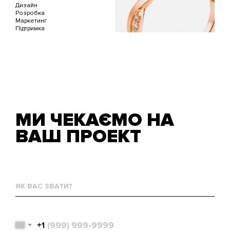
Дизайн
Розробка
Маркетинг
Підтримка
МИ ЧЕКАЄМО НА
ВАШ ПРОЕКТ
Як
вас
звати?
Телефон
+1