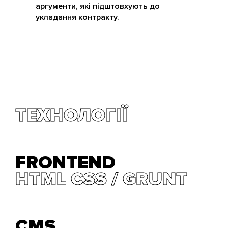
аргументи, які підштовхують до
укладання контракту.
ТЕХНОЛОГІЇ
FRONTEND
HTML СSS
HTML СSS
GRUNT
GRUNT
CMS