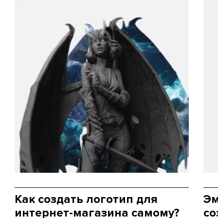
Как создать логотип для
Эм
интернет-магазина самому?
со