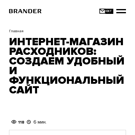
Перейти
к
основному
содержанию
Главная
ИНТЕРНЕТ-МАГАЗИН
РАСХОДНИКОВ:
СОЗДАЕМ УДОБНЫЙ
И
ФУНКЦИОНАЛЬНЫЙ
САЙТ
6 мин.
118