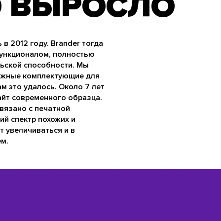
О ВЫРОСЛО
в 2012 году. Brander тогда
ункционалом, полностью
ьской способности. Мы
нужные комплектующие для
ам это удалось. Около 7 лет
сайт современного образца.
связано с печатной
й спектр похожих и
т увеличиваться и в
м.