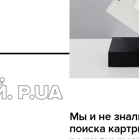
.
. P.UA
Мы и не знал
поиска карт