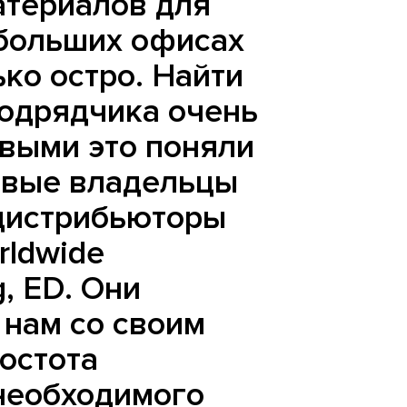
атериалов для
 больших офисах
ько остро. Найти
подрядчика очень
рвыми это поняли
вые владельцы
 дистрибьюторы
rldwide
, ED. Они
 нам со своим
остота
необходимого