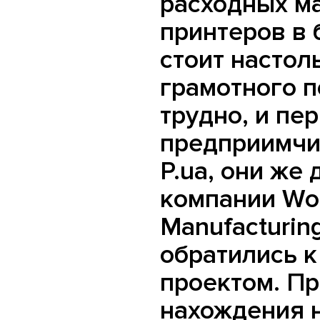
расходных м
принтеров в
стоит настол
грамотного 
трудно, и пе
предприимчи
P.ua, они же
компании Wo
Manufacturing
обратились к
проектом. Пр
нахождения 