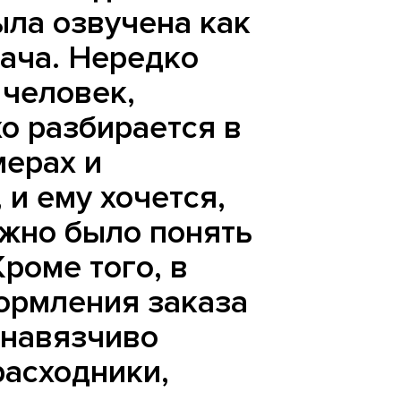
ла озвучена как
ача. Нередко
 человек,
о разбирается в
мерах и
 и ему хочется,
ожно было понять
Кроме того, в
ормления заказа
енавязчиво
расходники,