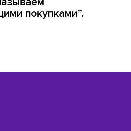
называем
щими покупками”.