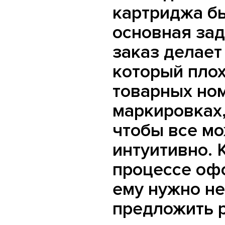
картриджа бы
основная зад
заказ делает
который плох
товарных но
маркировках,
чтобы все м
интуитивно. 
процессе оф
ему нужно н
предложить 