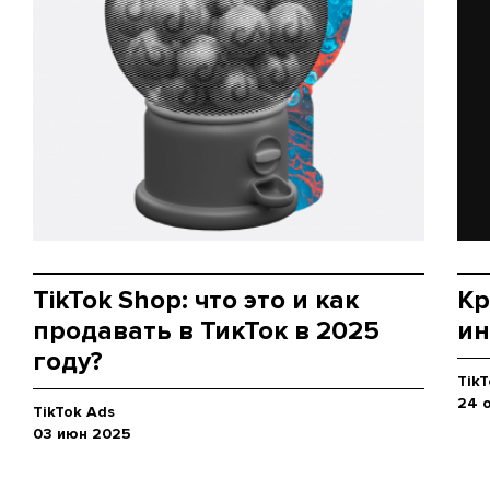
TikTok Shop: что это и как
Кр
продавать в ТикТок в 2025
ин
году?
TikT
24 
TikTok Ads
03 июн 2025